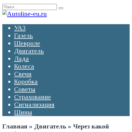
Перейти
Search
к
for:
содержанию
УАЗ
Газель
Шевроле
Двигатель
Лада
Колеса
Свечи
Коробка
Советы
Страхование
Сигнализация
Шины
Главная
»
Двигатель
»
Через какой