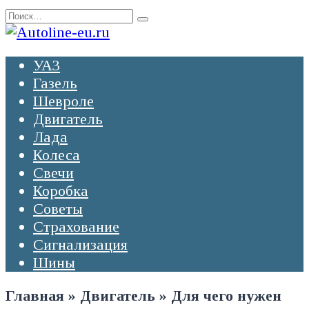
Перейти
Search
к
for:
содержанию
УАЗ
Газель
Шевроле
Двигатель
Лада
Колеса
Свечи
Коробка
Советы
Страхование
Сигнализация
Шины
Главная
»
Двигатель
»
Для чего нужен