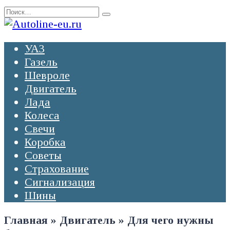
Перейти
Search
к
for:
содержанию
УАЗ
Газель
Шевроле
Двигатель
Лада
Колеса
Свечи
Коробка
Советы
Страхование
Сигнализация
Шины
Главная
»
Двигатель
»
Для чего нужны