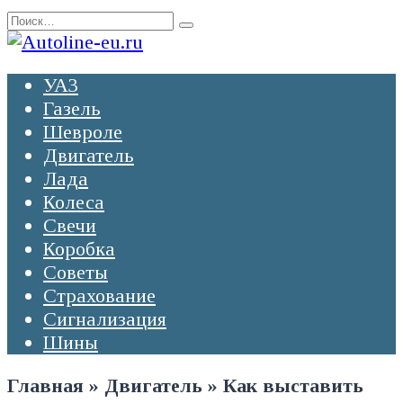
Перейти
Search
к
for:
содержанию
УАЗ
Газель
Шевроле
Двигатель
Лада
Колеса
Свечи
Коробка
Советы
Страхование
Сигнализация
Шины
Главная
»
Двигатель
»
Как выставить