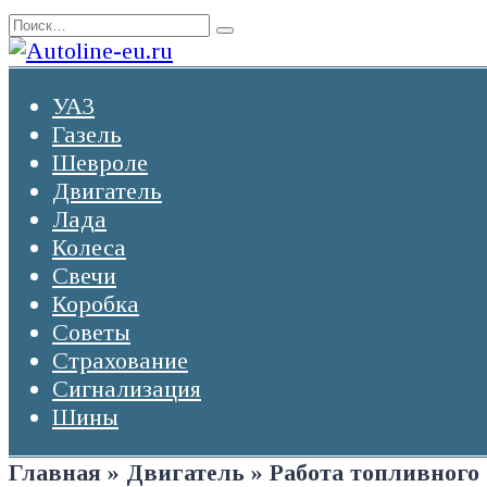
Перейти
Search
к
for:
содержанию
УАЗ
Газель
Шевроле
Двигатель
Лада
Колеса
Свечи
Коробка
Советы
Страхование
Сигнализация
Шины
Главная
»
Двигатель
»
Работа топливного