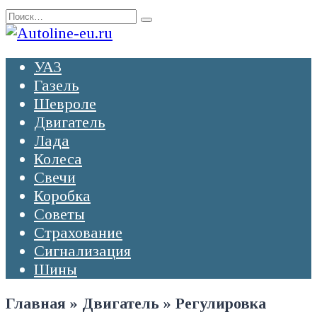
Перейти
Search
к
for:
содержанию
УАЗ
Газель
Шевроле
Двигатель
Лада
Колеса
Свечи
Коробка
Советы
Страхование
Сигнализация
Шины
Главная
»
Двигатель
»
Регулировка