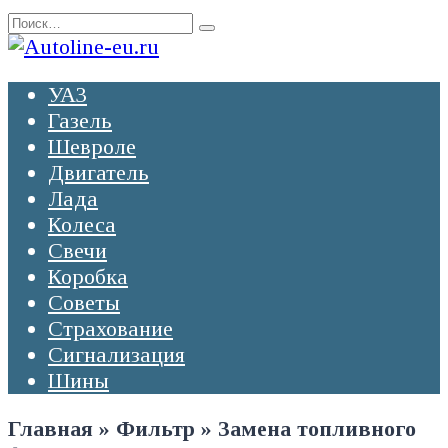
Перейти
Search
к
for:
содержанию
УАЗ
Газель
Шевроле
Двигатель
Лада
Колеса
Свечи
Коробка
Советы
Страхование
Сигнализация
Шины
Главная
»
Фильтр
»
Замена топливного