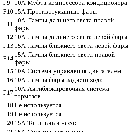
F9
10А Муфта компрессора кондиционера
F10
15А Противотуманные фары
10А Лампы дальнего света правой
F11
фары
F12
10А Лампы дальнего света левой фары
F13
15А Лампы ближнего света левой фары
15А Лампы ближнего света правой
F14
фары
F15
10А Система управления двигателем
F16
10А Лампы фары заднего хода
10А Антиблокировочная система
F17
тормозов
F18
Не используется
F19
Не используется
F20
15А Топливный насос
F21
15А Система зажигания