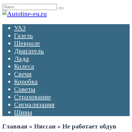
Перейти
Search
к
for:
содержанию
УАЗ
Газель
Шевроле
Двигатель
Лада
Колеса
Свечи
Коробка
Советы
Страхование
Сигнализация
Шины
Главная
»
Ниссан
»
Не работает обдув