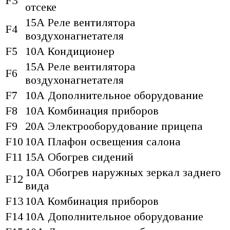
F3
отсеке
15А Реле вентилятора
F4
воздухонагнетателя
F5
10А Кондиционер
15А Реле вентилятора
F6
воздухонагнетателя
F7
10А Дополнительное оборудование
F8
10А Комбинация приборов
F9
20А Электрооборудование прицепа
F10
10А Плафон освещения салона
F11
15А Обогрев сидений
10А Обогрев наружных зеркал заднего
F12
вида
F13
10А Комбинация приборов
F14
10А Дополнительное оборудование