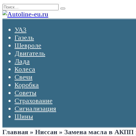
Перейти
Search
к
for:
содержанию
УАЗ
Газель
Шевроле
Двигатель
Лада
Колеса
Свечи
Коробка
Советы
Страхование
Сигнализация
Шины
Главная
»
Ниссан
»
Замена масла в АКПП 