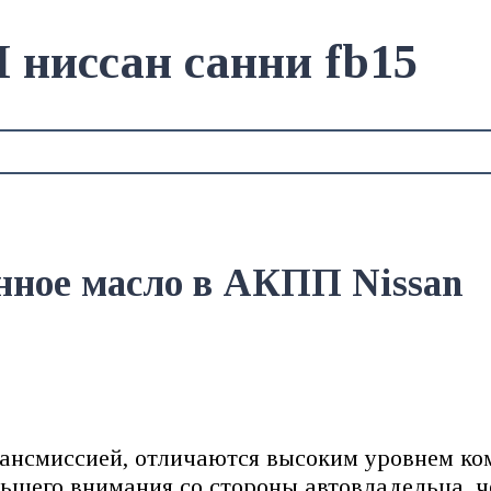
 ниссан санни fb15
нное масло в АКПП Nissan
ансмиссией, отличаются высоким уровнем ко
ьшего внимания со стороны автовладельца, ч