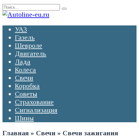
Перейти
Search
к
for:
содержанию
УАЗ
Газель
Шевроле
Двигатель
Лада
Колеса
Свечи
Коробка
Советы
Страхование
Сигнализация
Шины
Главная
»
Свечи
»
Свечи зажигания