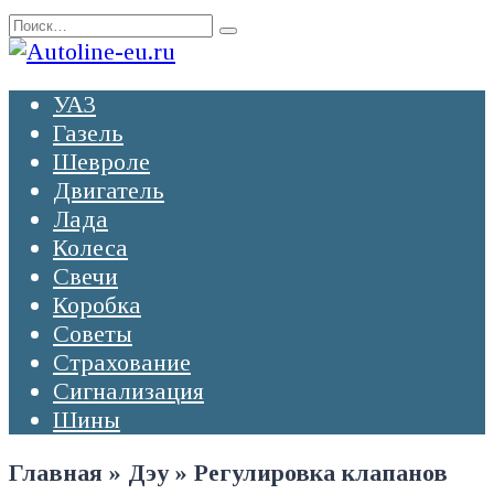
Перейти
Search
к
for:
содержанию
УАЗ
Газель
Шевроле
Двигатель
Лада
Колеса
Свечи
Коробка
Советы
Страхование
Сигнализация
Шины
Главная
»
Дэу
»
Регулировка клапанов