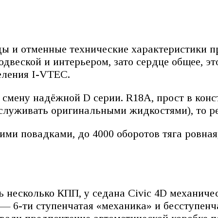
ы и отменные технические характеристики пр
двеской и интерьером, зато сердце общее, э
еления I-VTEC.
 смену надёжной D серии. R18A, прост в кон
служивать оригинальными жидкостями), то р
ми повадками, до 4000 оборотов тяга ровная,
несколько КПП, у седана Civic 4D механичес
 — 6-ти ступенчатая «механика» и бесступенч