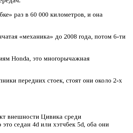
ередач.
ке» раз в 60 000 километров, и она
чатая «механика» до 2008 года, потом 6-ти
циям Honda, это многорычажная
ники передних стоек, стоят они около 2-х
икт внешности Цивика среди
это седан 4d или хэтчбек 5d, оба они