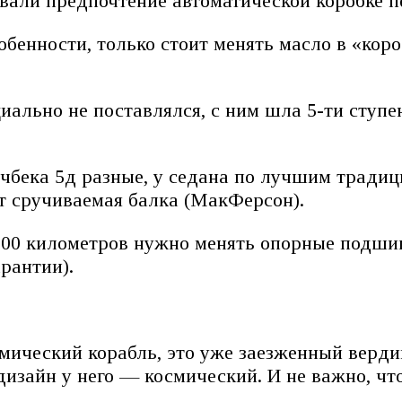
авали предпочтение автоматической коробке п
енности, только стоит менять масло в «короб
иально не поставлялся, с ним шла 5-ти ступен
тчбека 5д разные, у седана по лучшим тради
ит сручиваемая балка (МакФерсон).
000 километров нужно менять опорные подшип
рантии).
осмический корабль, это уже заезженный верд
изайн у него — космический. И не важно, что 