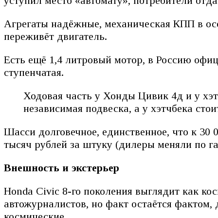
уступил место «автомату», потребители отд
Агрегаты надёжные, механическая КПП в особ
переживёт двигатель.
Есть ещё 1,4 литровый мотор, в Россию офиц
ступенчатая.
Ходовая часть у Хонды Цивик 4д и у хэ
независимая подвеска, а у хэтчбека сто
Шасси долговечное, единственное, что к 30 
тысяч рублей за штуку (дилеры меняли по га
Внешность и экстерьер
Honda Civic 8-го поколения выглядит как к
автожурналистов, но факт остаётся фактом, д
космические.