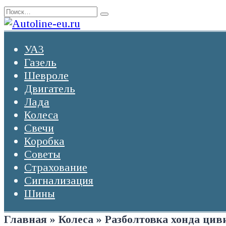
Перейти
Search
к
for:
содержанию
УАЗ
Газель
Шевроле
Двигатель
Лада
Колеса
Свечи
Коробка
Советы
Страхование
Сигнализация
Шины
Главная
»
Колеса
»
Разболтовка хонда циви