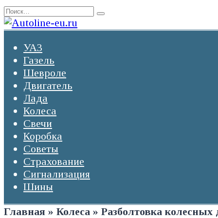
Перейти
Search
к
for:
содержанию
УАЗ
Газель
Шевроле
Двигатель
Лада
Колеса
Свечи
Коробка
Советы
Страхование
Сигнализация
Шины
Главная
»
Колеса
»
Разболтовка колесных 