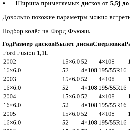
Ширина применяемых дисков от
5,5j до
Довольно похожие параметры можно встрети
Подбор колёс на Форд Фьюжн.
Год
Размер дисков
Вылет диска
Сверловка
Р
Ford Fusion 1,1L
2002
15×6.0
52
4×108
16×6.0
52
4×108
195/55R16
2003
15×6.0
52
4×108
16×6.0
52
4×108
195/55R16
2004
15×6.0
52
4×108
16×6.0
52
4×108
195/55R16
2005
15×6.0
52
4×108
16×6.0
52
4×108
195/55R16