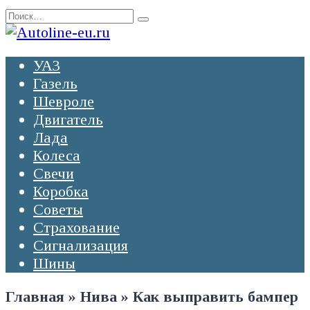
Перейти
Search
к
for:
содержанию
УАЗ
Газель
Шевроле
Двигатель
Лада
Колеса
Свечи
Коробка
Советы
Страхование
Сигнализация
Шины
Главная
»
Нива
»
Как выправить бампер