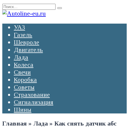
Перейти
Search
к
for:
содержанию
УАЗ
Газель
Шевроле
Двигатель
Лада
Колеса
Свечи
Коробка
Советы
Страхование
Сигнализация
Шины
Главная
»
Лада
»
Как снять датчик абс