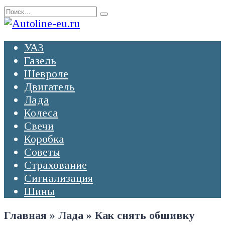
Перейти
Search
к
for:
содержанию
УАЗ
Газель
Шевроле
Двигатель
Лада
Колеса
Свечи
Коробка
Советы
Страхование
Сигнализация
Шины
Главная
»
Лада
»
Как снять обшивку