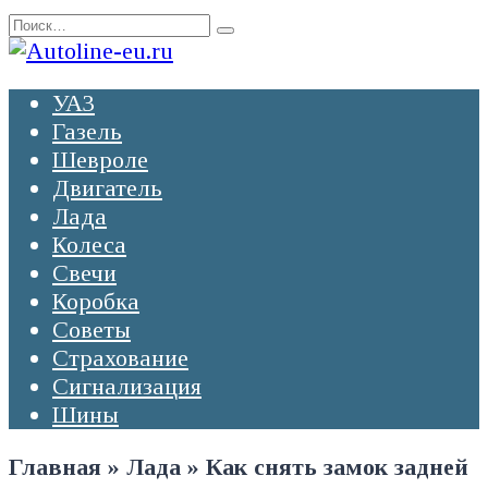
Перейти
Search
к
for:
содержанию
УАЗ
Газель
Шевроле
Двигатель
Лада
Колеса
Свечи
Коробка
Советы
Страхование
Сигнализация
Шины
Главная
»
Лада
»
Как снять замок задней