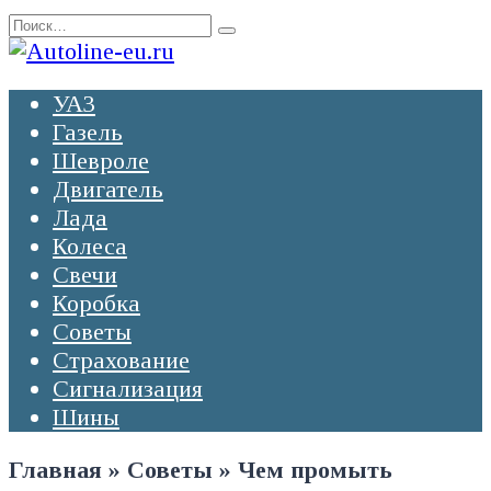
Перейти
Search
к
for:
содержанию
УАЗ
Газель
Шевроле
Двигатель
Лада
Колеса
Свечи
Коробка
Советы
Страхование
Сигнализация
Шины
Главная
»
Советы
»
Чем промыть