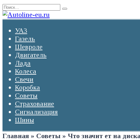
Перейти
Search
к
for:
содержанию
УАЗ
Газель
Шевроле
Двигатель
Лада
Колеса
Свечи
Коробка
Советы
Страхование
Сигнализация
Шины
Главная
»
Советы
»
Что значит ет на диск