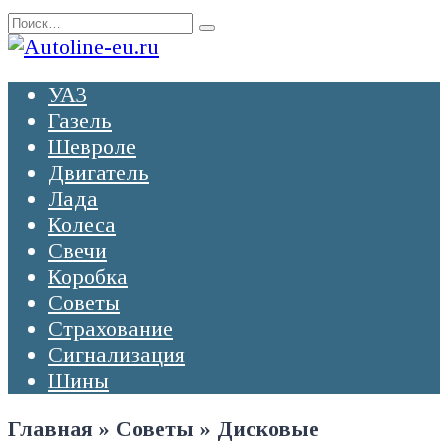
Перейти
Search
к
for:
содержанию
УАЗ
Газель
Шевроле
Двигатель
Лада
Колеса
Свечи
Коробка
Советы
Страхование
Сигнализация
Шины
Главная
»
Советы
»
Дисковые