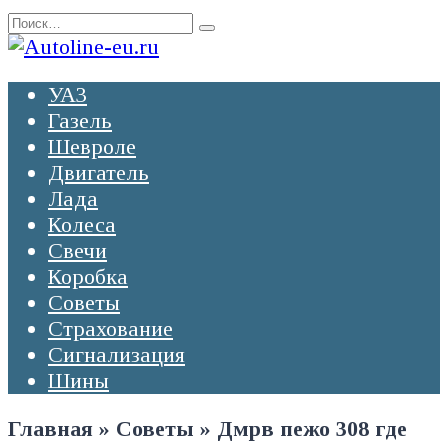
Перейти
Search
к
for:
содержанию
УАЗ
Газель
Шевроле
Двигатель
Лада
Колеса
Свечи
Коробка
Советы
Страхование
Сигнализация
Шины
Главная
»
Советы
»
Дмрв пежо 308 где