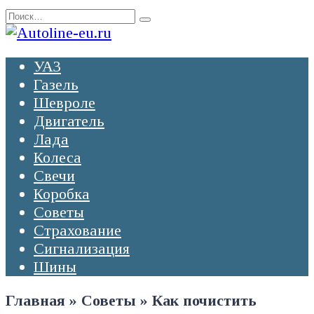
Перейти
Search
к
for:
содержанию
УАЗ
Газель
Шевроле
Двигатель
Лада
Колеса
Свечи
Коробка
Советы
Страхование
Сигнализация
Шины
Главная
»
Советы
»
Как почистить