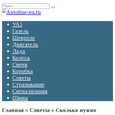
Перейти
Search
к
for:
содержанию
УАЗ
Газель
Шевроле
Двигатель
Лада
Колеса
Свечи
Коробка
Советы
Страхование
Сигнализация
Шины
Главная
»
Советы
»
Сколько нужно