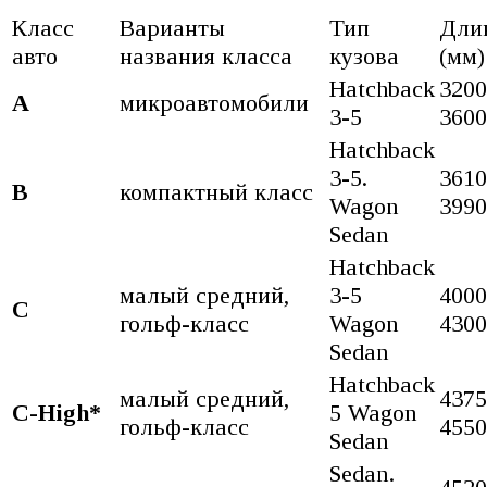
Класс
Варианты
Тип
Дли
авто
названия класса
кузова
(мм)
Hatchback
3200
А
микроавтомобили
3-5
3600
Hatchback
3-5.
3610
В
компактный класс
Wagon
3990
Sedan
Hatchback
малый средний,
3-5
4000
С
гольф-класс
Wagon
4300
Sedan
Hatchback
малый средний,
4375
C-High*
5 Wagon
гольф-класс
4550
Sedan
Sedan.