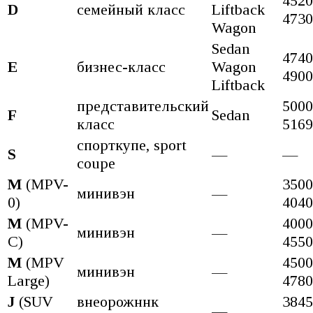
4520
D
семейный класс
Liftback
4730
Wagon
Sedan
4740
Е
бизнес-класс
Wagon
4900
Liftback
представительский
5000
F
Sedan
класс
5169
спорткупе, sport
S
—
—
coupe
M
(MPV-
3500
минивэн
—
0)
4040
M
(MPV-
4000
минивэн
—
C)
4550
M
(MPV
4500
минивэн
—
Large)
4780
J
(SUV
внеорожннк
3845
—