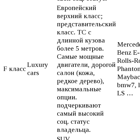
Европейский
верхний класс;
представительский
класс. ТС с
длинной кузова
Merced
более 5 метров.
Benz E-
Самые мощные
Rolls-R
Luxury
двигатели, дорогой
F класс
Phanto
cars
салон (кожа,
Maybac
редкое дерево),
bmw7, 
максимальные
LS …
опции.
подчеркивают
самый высокий
соц. статус
владельца.
SUV,