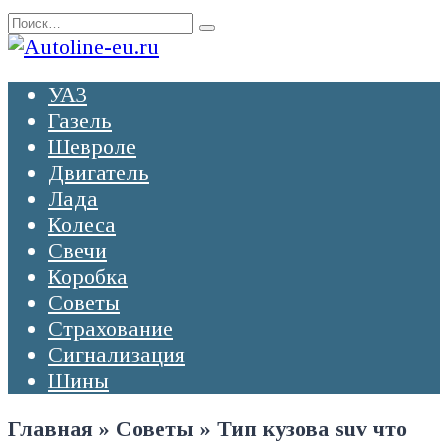
Перейти
Search
к
for:
содержанию
УАЗ
Газель
Шевроле
Двигатель
Лада
Колеса
Свечи
Коробка
Советы
Страхование
Сигнализация
Шины
Главная
»
Советы
»
Тип кузова suv что