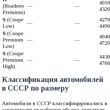
4010
(Roadster
—
—
4320
Premium)
S
(Coupe
4270
—
—
Low)
4490
S
(Coupe
4040
Premium
—
—
4720
Low)
S
(Coupe
4430
Premium
—
—
4760
High)
Классификация автомобилей
в СССР по размеру
Автомобили в СССР классифицировались в
зависимости от рабочего обьема двигателя