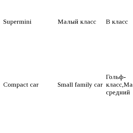
Supermini
Малый класс
B класс
Гольф-
Compact car
Small family car
класс,М
средний