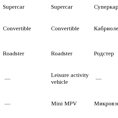
Supercar
Supercar
Суперка
Convertible
Convertible
Кабриол
Roadster
Roadster
Родстер
Leisure activity
—
—
vehicle
—
Mini MPV
Микровэ