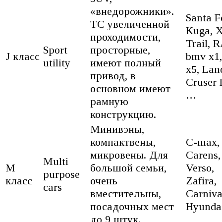
«внедорожники».
Santa F
ТС увеличенной
Kuga, 
проходимости,
Trail, 
Sport
просторные,
J класс
bmv x1,
utility
имеют полный
x5, Lan
привод, в
Cruser 
основном имеют
…
рамную
конструкцию.
Минивэны,
компактвены,
C-max,
микровены. Для
Carens
Multi
M
большой семьи,
Verso,
purpose
класс
очень
Zafira,
cars
вместительны,
Carniva
посадочных мест
Hyunda
до 9 штук.