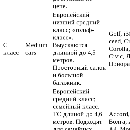
цене.
Европейский
низший средний
класс; «гольф-
Golf, i3
класс».
ceed, C
C
Medium
Выускаются
Corolla,
класс
cars
длинной до 4,5
Civic, 
метров.
Приор
Просторный салон
и большой
багажник.
Европейский
средний класс;
семейный класс.
ТС длиной до 4,6
Accord,
метров. Подходят
Волга, 
для семейных
A4, Mo