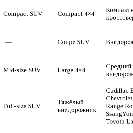
Компакт
Compact SUV
Compact 4×4
кроссове
—
Coupe SUV
Внедорож
Средний
Mid-size SUV
Large 4×4
внедоро
Cadillac 
Chevrolet
Тяжёлый
Full-size SUV
Range Ro
внедорожник
SsangYon
Toyota La