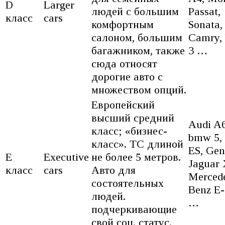
D
Larger
людей с большим
Passat,
класс
cars
комфортным
Sonata,
салоном, большим
Camry,
багажником, также
3 …
сюда относят
дорогие авто с
множеством опций.
Европейский
высший средний
Audi A6
класс; «бизнес-
bmw 5, 
класс». ТС длиной
ES, Gen
E
Executive
не более 5 метров.
Jaguar 
класс
cars
Авто для
Merced
состоятельных
Benz E-
людей.
…
подчеркивающие
свой соц. статус.