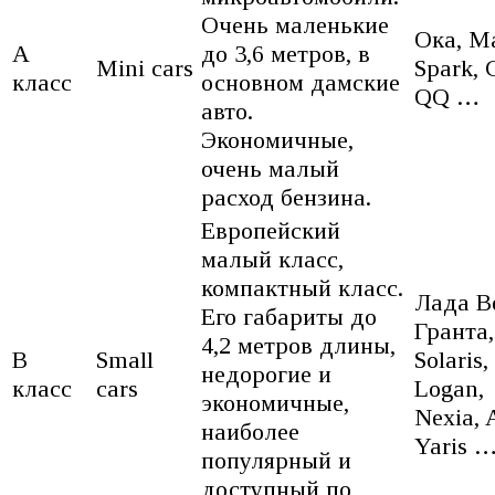
Очень маленькие
Ока, Ma
A
до 3,6 метров, в
Mini cars
Spark, 
класс
основном дамские
QQ …
авто.
Экономичные,
очень малый
расход бензина.
Европейский
малый класс,
компактный класс.
Лада В
Его габариты до
Гранта,
4,2 метров длины,
B
Small
Solaris,
недорогие и
класс
cars
Logan,
экономичные,
Nexia, 
наиболее
Yaris 
популярный и
доступный по