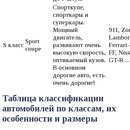
Спорткупе,
спорткары и
суперкары.
Мощный
911, Zo
двигатель,
Lamborg
Sport
S класс
развивают очень
Ferrari 
coupe
высокую скорость,
FF, Nis
оптикаемый кузов.
GT-R 
В основном
дорогие авто, есть
очень дорогие!
Таблица классификации
автомобилей по классам, их
особенности и размеры