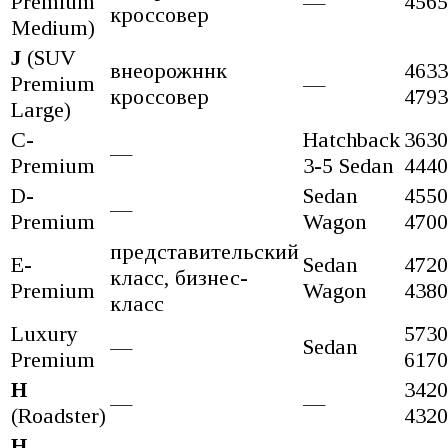
Premium
—
4565
кроссовер
Medium)
J
(SUV
внеорожннк
4633
Premium
—
кроссовер
4793
Large)
C-
Hatchback
3630
—
Premium
3-5 Sedan
4440
D-
Sedan
4550
—
Premium
Wagon
4700
представительский
E-
Sedan
4720
класс, бизнес-
Premium
Wagon
4380
класс
Luxury
5730
—
Sedan
Premium
6170
H
3420
—
—
(Roadster)
4320
H