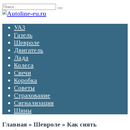
Перейти
Search
к
for:
содержанию
УАЗ
Газель
Шевроле
Двигатель
Лада
Колеса
Свечи
Коробка
Советы
Страхование
Сигнализация
Шины
Главная
»
Шевроле
»
Как снять