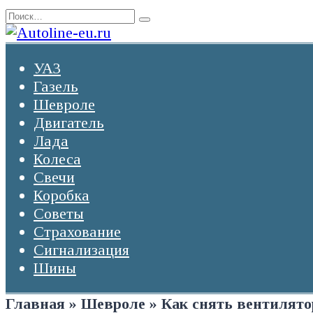
Перейти
Search
к
for:
содержанию
УАЗ
Газель
Шевроле
Двигатель
Лада
Колеса
Свечи
Коробка
Советы
Страхование
Сигнализация
Шины
Главная
»
Шевроле
»
Как снять вентилято