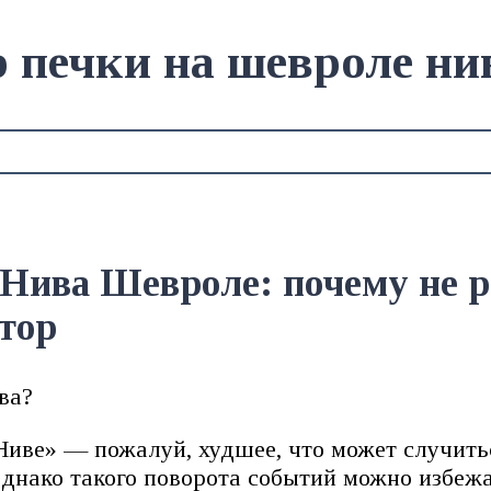
 печки на шевроле ни
Нива Шевроле: почему не р
тор
иве» — пожалуй, худшее, что может случитьс
днако такого поворота событий можно избежа