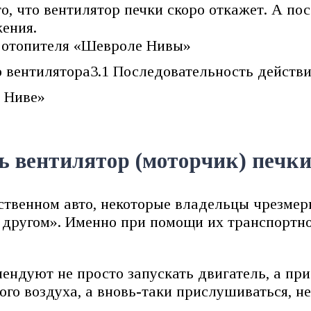
о, что вентилятор печки скоро откажет. А по
жения.
а отопителя «Шевроле Нивы»
о вентилятора3.1 Последовательность действ
е Ниве»
ь вентилятор (моторчик) печк
твенном авто, некоторые владельцы чрезмер
другом». Именно при помощи их транспортное
ндуют не просто запускать двигатель, а прис
го воздуха, а вновь-таки прислушиваться, не