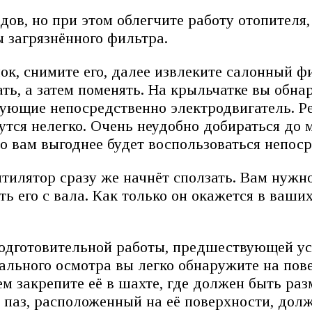
дов, но при этом облегчите работу отопител
 загрязнённого фильтра.
к, снимите его, далее извлеките салонный ф
ь, а затем поменять. На крыльчатке вы обнар
ирующие непосредственно электродвигатель. Р
тся нелегко. Очень неудобно добираться до м
то вам выгоднее будет воспользоваться непос
нтилятор сразу же начнёт сползать. Вам нужн
ть его с вала. Как только он окажется в ваши
одготовительной работы, предшествующей уст
ального осмотра вы легко обнаружите на пов
ем закрепите её в шахте, где должен быть ра
 паз, расположенный на её поверхности, долж