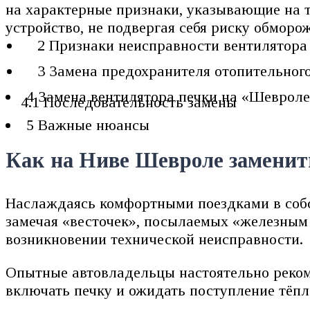
на характерные признаки, указывающие на т
устройство, не подвергая себя риску обморо
2 Признаки неисправности вентилятор
3 Замена предохранителя отопительног
4 Замена вентилятора печки на «Шеврол
4.1 Последовательность замены
5 Важные нюансы
Как на Ниве Шевроле заменит
Наслаждаясь комфортными поездками в собс
замечая «весточек», посылаемых «железным 
возникновении технической неисправности.
Опытные автовладельцы настоятельно рекоме
включать печку и ожидать поступление тёпло