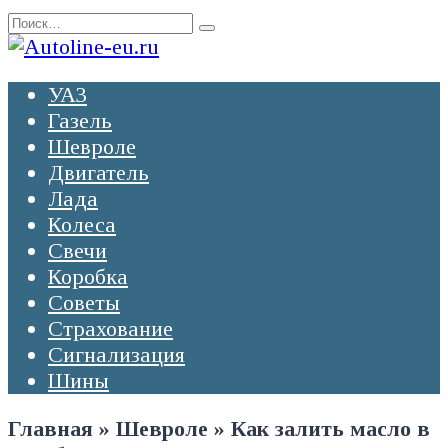
Перейти
Search
к
for:
содержанию
УАЗ
Газель
Шевроле
Двигатель
Лада
Колеса
Свечи
Коробка
Советы
Страхование
Сигнализация
Шины
Главная
»
Шевроле
»
Как залить масло в